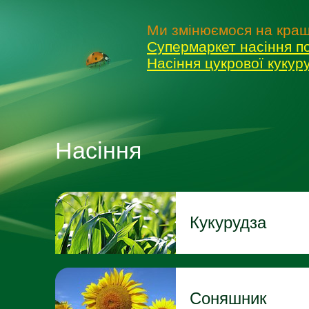
Ми змінюємося на кращ
Супермаркет насіння п
Насіння цукрової куку
Насіння
Кукурудза
Соняшник