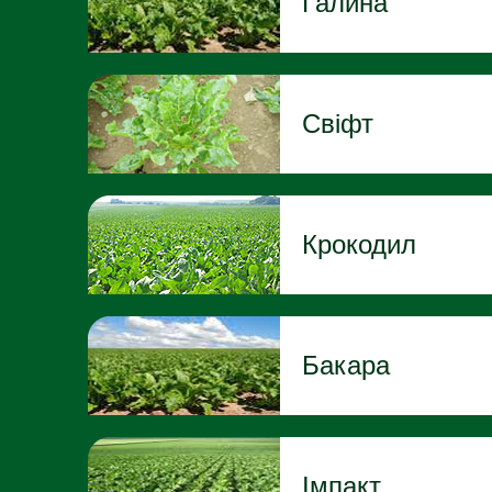
Галина
Свіфт
Крокодил
Бакара
Імпакт