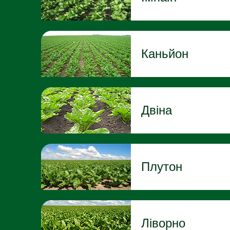
Каньйон
Двіна
Плутон
Ліворно