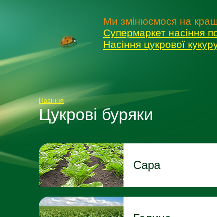
Ми змінюємося на кращ
Супермаркет насіння п
Насіння цукрової куку
Насіння
Цукрові буряки
Сара