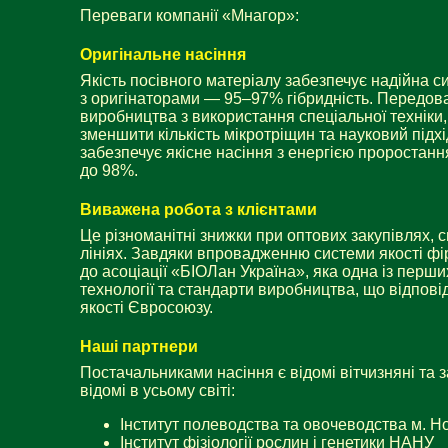
Переваги компанії «Мнагор»:
Оригінальне насіння
Якість посівного матеріалу забезпечує надійна с
з оригінаторами —
95–97
% гібридність. Передов
виробництва з використання спеціальної техніки
зменшити кількість мікротріщин та науковий підх
забезпечує якісне насіння з енергією проростан
до 98%.
Виважена робота з клієнтами
Це різноманітні знижки при оптових закупівлях, 
лініях. Завдяки впровадженню системи якості ф
до асоціації «БІОЛан Україна», яка одна із перш
технології та стандарти виробництва, що відпов
якості Євросоюзу.
Наші партнери
Постачальниками насіння є відомі вітчизняні та з
відомі в усьому світі:
Інститут полеводства та овочеводства м. Но
Інститут фізіології рослин і генетики НАНУ