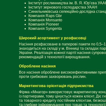
Інститут рослинництва ім. В. Я. Юр’єва УА
Інститут зернового господарства УААН
Синильниківська селекційно-дослідна станц
Компанія Raps Gbr
Компанія Monsanto
Компанія Pioneer
Компанія Syngenta
Широкий асортимент у розфасовці
Насіння розфасоване в паперові пакети по 0,5–1
знаходиться на складі у м. Вінниці та складах па
України. Реалізація кожної партії насіння супро
рекомендацій з технології вирощування.
Оброблене насіння
Все насіння оброблене високоефективними препа
проти грибкових захворювань рослин.
Маркетингова орієнтація підприємства
Фірма «Мнагор» використовує маркетингову кон
із партнерами, тому цінується кожен клієнт. Діє 
та товарного кредиту постійним клієнтам, безко
та глибоке інформування про товар та технологі