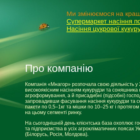
Ми змінюємося на кращ
Супермаркет насіння п
Насіння цукрової куку
Про компанію
Компанія «Мнагор» розпочала свою діяльність у
високоякісним насінням кукурудзи та соняшника 
агроформування, а й присадибні (підсобні) госп
запровадивши фасування насіння кукурудзи та с
пакети по 0,5–1кг та мішки по
10–25
кг і протягом
на цьому сегменті ринку.
На сьогоднішній день клієнтська база охоплює г
та підприємства в усіх агрокліматичних поясах У
(Білорусь, Росія, Молдова).