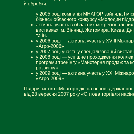
й обробки.
у 2005 році компанія МНАГОР зайняла І міс
бізнес» обласного конкурсу «Молодий підп
активна участь в обласних міжрегіональних
виставках м. Вінниці, Житомира, Києва, Дн
та ін.
у 2006 році — активна участь у XVIII Міжна
«Агро-2006»
у 2007 році участь у спеціалізованій вистав
у 2008 році — успішне проходження коллек
програми тренінгу «Майстерня продаж та ко
розвитку»
у 2009 році — активна участь у XХI Міжнар
«Агро-2009»
Підприємство «Мнагор» діє на основі державної 
від 28 вересня 2007 року «Оптова торгівля насін