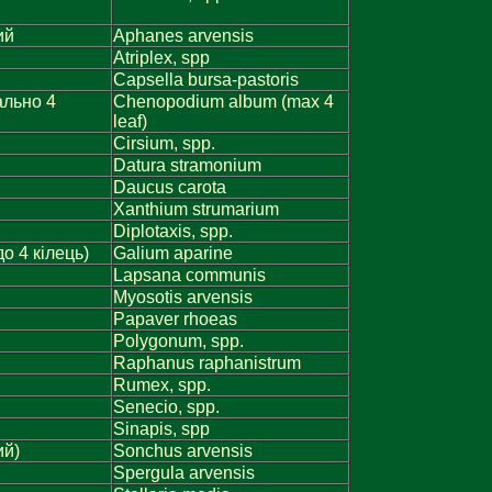
ий
Aphanes arvensis
Atriplex, spp
Capsella bursa-pastoris
ально 4
Chenopodium album (max 4
leaf)
Cirsium, spp.
Datura stramonium
Daucus carota
Xanthium strumarium
Diplotaxis, spp.
о 4 кілець)
Galium aparine
Lapsana communis
Myosotis arvensis
Papaver rhoeas
Polygonum, spp.
Raphanus raphanistrum
Rumex, spp.
Senecio, spp.
Sinapis, spp
ий)
Sonchus arvensis
Spergula arvensis