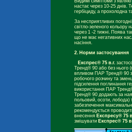
Видимі симптоми з’являють
настає через 10-25 днів. 
гербіциду, а прохолодна та
За несприятливих погодні
світло-зеленого кольору 
через 1 -2 тижні. Поява 
що не має негативних насл
насіння.
2.
Норми застосування
Експрес® 75 в.г.
застос
Тренд® 90 або без нього 
впливом ПАР Тренд® 90 з
робочого розчину та змен
підсилення поглинання ге
використання ПАР Тренд® 
Тренд® 90 додають за наяв
польовий, осоти, лобода) 
забезпечення максимально
рекомендується проводити
внесення
Експресу® 75 в
змішувати
Експрес® 75 в.