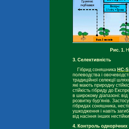
Рис. 1.
Н
3.
Селективність
Гібрид соняшника
НС-S
полеводства і овочеводст
традиційної селекції шлях
які мають природну стійкіс
стійкість гібриду до Експ
в широкому діапазоні: від
розвитку бур'янів. Застосу
гібридах соняшника, нестій
ушкодження і навіть загиб
від насіння інших нестійк
4.
Контроль однорічних 