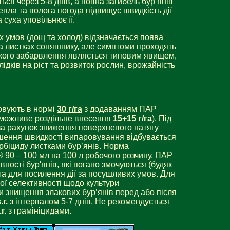
ся через 5-8 днів, а повна загибель бур’янів
Тепла та волога погода підвищує швидкість дії
 суха уповільнює її.
х умов (дощ та холод) відзначається поява
на листках соняшнику, але симптоми проходять
такого забарвлення являється типовим явищем,
ідків на ріст та розвиток рослин, врожайність
овують в нормі
30 г/га
з додаванням ПАР
(можливе роздільне внесення
15+15 г/га
). Під
а рахунок зниження поверхневого натягу
шення швидкості випаровування відбувається
рбіциду листками бур’янів. Норма
90 – 100 мл на 100 л робочого розчину. ПАР
ності бур'янів, які погано змочуються (будяк
та для посилення дії за посушливих умов. Для
ї селективності щодо культури
 знищення злакових бур’янів перед або після
.г.
з інтервалом 5-7 днів. Не рекомендується
г.
з грамініцидами.