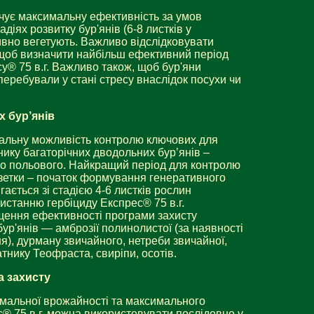
ечує максимальну ефективність за умов
діях розвитку бур'янів (6-8 листків у
ивно вегетують. Важливо відслідковувати
, щоб визначити найбільш ефективний період
у® 75 в.г. Важливо також, щоб бур'яни
перебували у стані стресу внаслідок посухи чи
х бур’янів
ікальну можливість контролю ключових для
ку багаторічних дводольних бур’янів –
го польового. Найкращий період для контролю
зетки – початок формування генеративного
ігається зі стадією 4-6 листків рослин
истанню гербіциду Експрес® 75 в.г.
щення ефективності програми захисту
ур'янів — амброзії полинолистої (за наявності
я), дурману звичайного, нетреби звичайної,
натнику Теофраста, свиріпи, осотів.
а захисту
мальної врожайності та максимального
с® 75 в.г. можна використовувати послідовно у