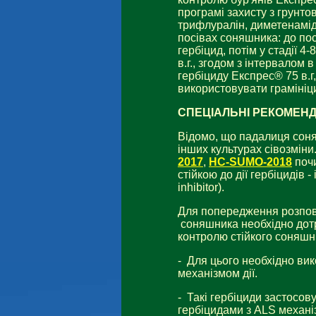
програмі захисту з грунт
трифлуралін, диметенамід,
посівах соняшника: до посі
гербіцид, потім у стадії 
в.г.,
згодом з інтервалом в
гербіциду Експрес® 75 в.г
використовувати грамініци
СПЕЦІАЛЬНІ РЕКОМЕНДА
Відомо, що падалиця соня
інших культурах сівозмін
2017
,
НС-SUMO-2018
почи
стійкою до дії гербіцидів 
inhibitor).
Для попередження розпов
соняшника необхідно дот
контролю стійкого соняшни
- Для цього необхідно вик
механізмом дії.
-
Такі гербіциди застосову
гербіцидами з ALS механіз