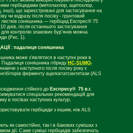
овими гербіцидами (метолахлор, ацетохлор,
 інші), що зареєстровані для застосування на
ву чи відразу після посіву - грунтовий
4-8 листків соняшника — гербіцид Експрес® 75
 10 днів, після останнього застосування
, для контролю злакових бур’янів можна
ди (Рис. 1).
ЦІЇ : падалиця соняшника
шника може з'являтися в наступні роки в
и. Падалиця соняшника гібриду
НС-SUMO-
наючи з наступного після посіву року є
- інгібіторів ферменту ацелоктатсинтетази (ALS
сюдження стійкого до
Експресу
®
75 в.г.
римуватися спеціальних рекомендацій для
ку в посівах наступних культур.
ористовувати гербіциди з іншим, ніж ALS
ють як самостійно, так і в бакових сумішах з
мом дії. Саме суміші гербіцидів забезпечать