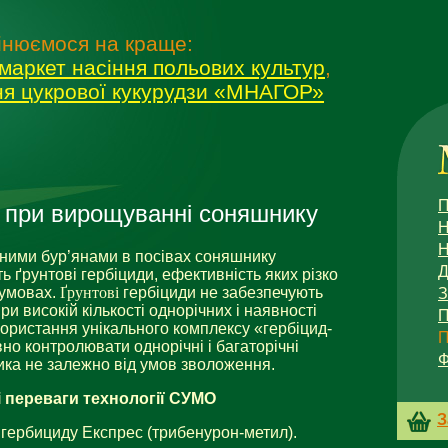
інюємося на краще:
маркет насіння польових культур
,
ня цукрової кукурудзи «МНАГОР»
П
 при вирощуванні соняшнику
Н
Н
ими бур’янами в посівах соняшнику
Д
 ґрунтові гербіциди, ефективність яких різко
 умовах.
Ґрунтові
гербіциди не забезпечують
ри високій кількості однорічних і наявності
П
користання унікального комплексу «гербіцид-
П
но контролювати однорічні і багаторічні
Ф
ика не залежно від умов зволоження.
і
п
е
ре
ваги
технолог
ії
СУМО
З
 гербициду Експрес (трибенурон-метил).