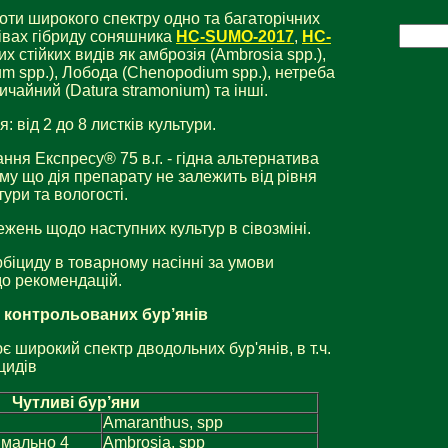
оти широкого спектру одно та багаторічних
сівах гібриду соняшника
НС-SUMO-2017
,
НС-
их стійких видів як амброзія (Ambrosia spp.),
ium spp.), Лобода (Chenopodium spp.), нетреба
ичайний (Datura stramonium) та інші.
я: від 2 до 8 листків культури.
ння Експресу® 75 в.г. - гідна альтернатива
му що дія препарату не залежить від рівня
тури та вологості.
ежень щодо наступних культур в сівозміні.
ербіциду в товарному насінні за умови
до рекомендацій.
 контрольованих бур’янів
є широкий спектр дводольних бур'янів, в т.ч.
цидів
Чутливі бур’яни
Amaranthus, spp
имально 4
Ambrosia, spp