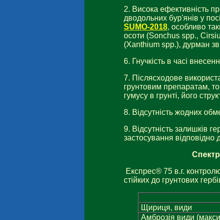
2. Висока ефективність пр
дводольних бур'янів у по
SUMO-2018
, особливо так
осоти (Sonchus spp., Cirs
(Xanthium spp.), дурман зв
6. Гнучкість в часі внесенн
7. Післясходове використа
грунтовим препаратам, то
гумусу в грунті, його струк
8. Відсутність жодних обм
9. Відсутність залишків г
застосування відповідно 
Спектр
Експрес® 75 в.г. контролю
стійких до грунтових гербі
Щириця, види
Амброзія види (макс