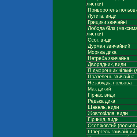
листки)
Приворотень польов
Лутига, види
Грицики звичайні
Лобода біла (максим
листки)
Осот, види
Дурман звичайний
Морква дика
Нетреба звичайна
Дворядник, види
Підмаренник чіпкий (д
Празелень звичайна
Незабудка польова
Мак дикий
Гірчак, види
Редька дика
Щавель, види
Жовтозілля, види
Гірчиця, види
Осот жовтий (польов
Шпергель звичайний