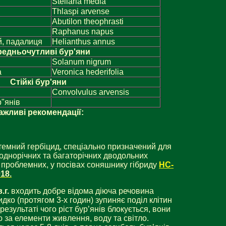
Stellaria media
Thlaspi arvense
Abutilon theophrasti
Raphanus napus
, падалиця
Helianthus annus
едньочутливі бур'яни
Solanum nigrum
а
Veronica hederifolia
С
тійкі
бур'яни
Convolvulus arvensis
р"янів
аж
ливі рекомендац
ії:
емний гербіцид, спеціально призначений для
однорічних та багаторічних дводольних
х проблемних, у посівах соняшнику гібриду
НС-
18
.
.г.
входить добре відома діюча речовина
ко (протягом 3-х годин) зупиняє поділ клітин
 результаті чого ріст бур’янів блокується, вони
ю за елементи живлення, воду та світло.