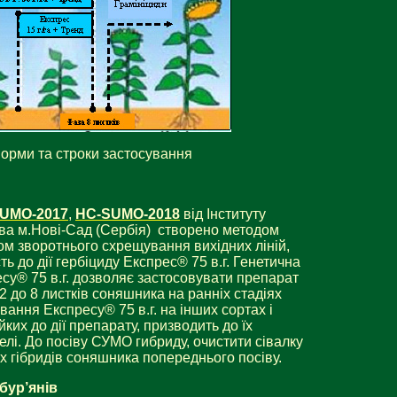
орми та строки застосування
UMO-2017
,
НС-SUMO-2018
від Інституту
ва м.Нові-Сад (Сербія) створено методом
ом зворотнього схрещування вихідних ліній,
ть до дії гербіциду Експрес® 75 в.г. Генетична
ресу® 75 в.г. дозволяє застосовувати препарат
 2 до 8 листків соняшника на ранніх стадіях
вання Експресу® 75 в.г. на інших сортах і
ких до дії препарату, призводить до їх
елі. До посіву СУМО гибриду, очистити сівалку
их гібридів соняшника попереднього посіву.
бур’янів