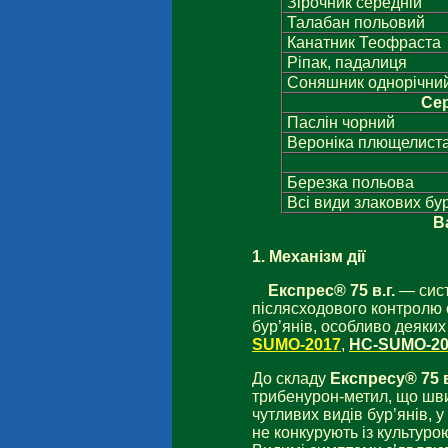
Зірочник середній
Талабан польовий
Канатник Теофраста
Ріпак, падалиця
Соняшник однорічний
Сер
Паслін чорний
Вероніка плющелист
Березка польова
Всі види злакових бу
В
1.
Механізм дії
Експрес® 75 в.г.
— сист
післясходового контролю 
бур’янів, особливо деяки
SUMO-2017
,
НС-SUMO-20
До складу
Експресу® 75 в
трибенурон-метил, що швид
чутливих видів бур’янів, у
не конкурують із культуро