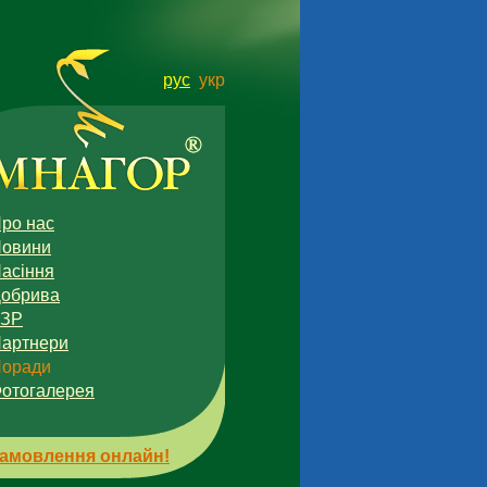
рус
укр
ро нас
овини
асіння
обрива
ЗЗР
артнери
оради
отогалерея
амовлення онлайн!