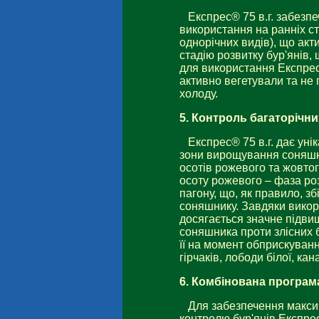
Експрес® 75 в.г. забезп
використання на ранніх ста
однорічних видів), що акт
стадію розвитку бур'янів
для використання Експрес
активно вегетували та не 
холоду.
5.
Контроль багаторічни
Експрес® 75 в.г. дає ун
зони вирощування соняшни
осотів рожевого та жовто
осоту рожевого – фаза ро
пагону, що, як правило, зб
соняшнику. Завдяки викор
досягається значне підви
соняшника проти злісних б
її на момент обприскуванн
гірчаків, лободи білої, ка
6.
Комбінована програм
Для забезпечення макси
контролю бур'янів Експре