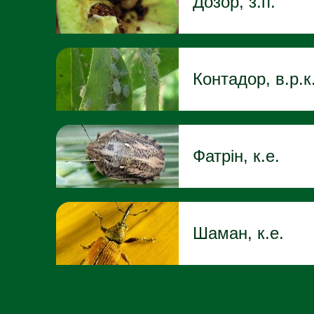
Дозор, з.п.
Контадор, в.р.к
Фатрін, к.е.
Шаман, к.е.