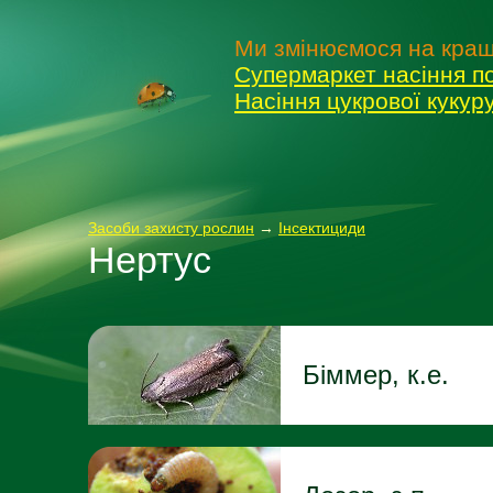
Ми змінюємося на кращ
Супермаркет насіння п
Насіння цукрової куку
Засоби захисту рослин
→
Інсектициди
Нертус
Біммер, к.е.