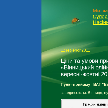
Ми зм
Супер
Насін
12 rep error 2011
Ціни та умови п
«Вінницький олій
вересні-жовтні 20
Пункт прийому - ВАТ "В
за адресою:
м. Вінниця, в