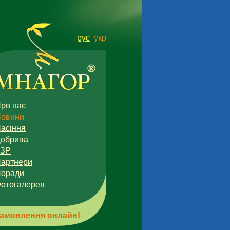
рус
укр
ро нас
овини
асіння
обрива
ЗЗР
артнери
оради
отогалерея
амовлення онлайн!