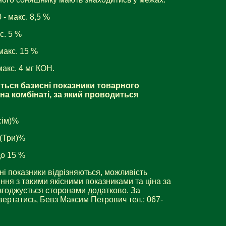
0 - макс. 8,5 %
с. 5 %
макс. 15 %
акс. 4 мг КОН.
юються базисні показники товарного
на комбінаті, за який проводиться
ісім)%
 (Три)%
до 15 %
 показники відрізняються, можливість
ння з такими якісними показниками та ціна за
узгоджується сторонами додатково. За
ертатись, Бевз Максим Петрович тел.: 067-