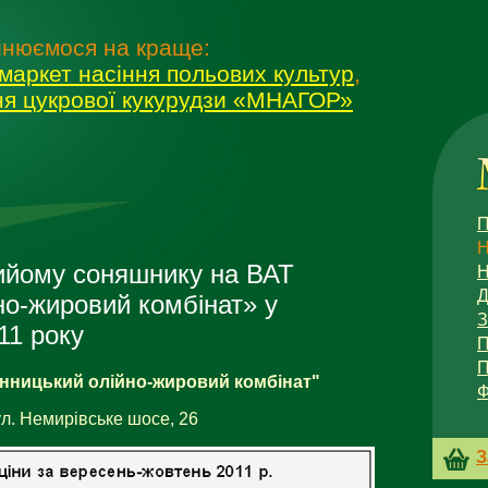
інюємося на краще:
маркет насіння польових культур
,
ня цукрової кукурудзи «МНАГОР»
П
Н
рийому соняшнику на ВАТ
Н
Д
но-жировий комбінат» у
11 року
П
П
інницький олійно-жировий комбінат"
Ф
ул. Немирівське шосе, 26
З