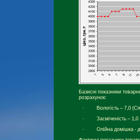
Базисні показники товарн
розрахунок:
·
Вологість – 7,0 (С
·
Засміченість – 1,
·
Олійна домішка - 
Фактичні показники товар