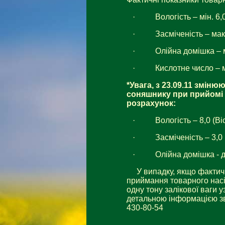
·
Вологість – мін. 6,
·
Засміченість – мак
·
Олійна домішка – 
·
Кислотне число – м
*Увага, з 23.09.11 змін
соняшнику при прийомі 
розрахунок:
·
Вологість – 8,0 (В
·
Засміченість – 3,0
·
Олійна домішка - 
У випадку, якщо фактичні
приймання товарного насі
одну тону залікової ваги 
детальною інформацією зв
430-80-54