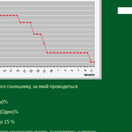
ого соняшнику, за який проводиться
ім)%
0 (Один)%
до 15 %
ного соняшнику мають знаходитись у межах: