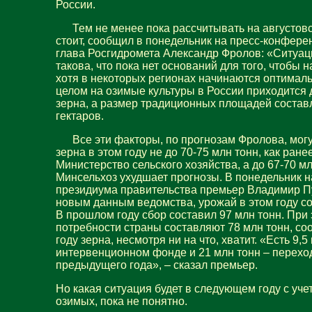
России.
Тем не менее пока рассчитывать на августовс
стоит, сообщил в понедельник на пресс-конфер
глава Росгидромета Александр Фролов: «Ситуац
такова, что пока нет оснований для того, чтобы 
хотя в некоторых регионах начинаются оптималь
целом на озимые культуры в России приходится 
зерна, а размер традиционных площадей состав
гектаров.
Все эти факторы, по прогнозам Фролова, могу
зерна в этом году не до 70-75 млн тонн, как ран
Министерство сельского хозяйства, а до 67-70 мл
Минсельхоз ухудшает прогнозы. В понедельник н
президиума правительства премьер Владимир Пу
новым данным ведомства, урожай в этом году со
В прошлом году сбор составил 97 млн тонн. При
потребности страны составляют 78 млн тонн, со
году зерна, несмотря ни на что, хватит. «Есть 9,5
интервенционном фонде и 21 млн тонн – перехо
предыдущего года», – сказал премьер.
Но какая ситуация будет в следующем году с уче
озимых, пока не понятно.