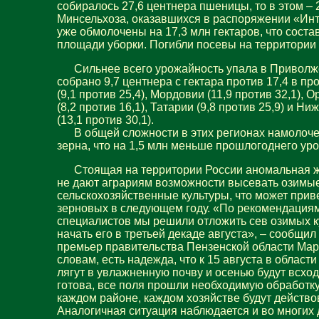
собиралось 27,6 центнера пшеницы, то в этом – 
Минсельхоза, оказавшихся в распоряжении «Ин
уже обмолочены на 17,3 млн гектаров, что соста
площади уборки. Погибли посевы на территории 
Сильнее всего урожайность упала в Приволжс
собрано 9,7 центнера с гектара против 17,4 в п
(9,1 против 25,4), Мордовии (11,9 против 32,1), 
(8,2 против 16,1), Татарии (9,8 против 25,9) и Н
(13,1 против 30,1).
В общей сложности в этих регионах намолочен
зерна, что на 1,5 млн меньше прошлогоднего ур
Стоящая на территории России аномальная жа
не дают аграриям возможности высевать озимы
сельскохозяйственные культуры, что может прив
зерновых в следующем году. «По рекомендациям
специалистов мы решили отложить сев озимых ку
начать его в третьей декаде августа», – сообщи
премьер правительства Пензенской области Мар
словам, есть надежда, что к 15 августа в област
лягут в увлажненную почву и осенью будут всхо
готова, все поля прошли необходимую обработку, 
каждом районе, каждом хозяйстве будут действо
Аналогичная ситуация наблюдается и во многих 