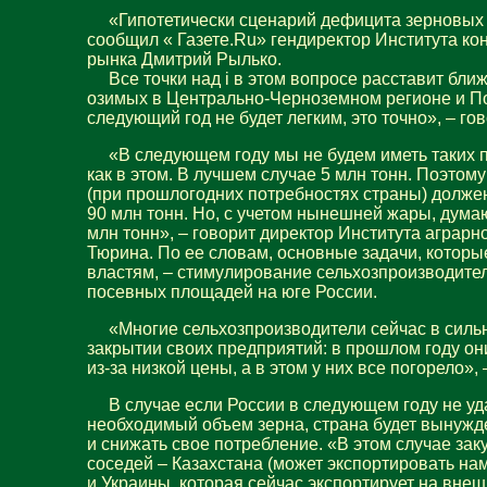
«Гипотетически сценарий дефицита зерновых 
сообщил « Газете.Ru» гендиректор Института ко
рынка Дмитрий Рылько.
Все точки над i в этом вопросе расставит ближ
озимых в Центрально-Черноземном регионе и По
следующий год не будет легким, это точно», – го
«В следующем году мы не будем иметь таких п
как в этом. В лучшем случае 5 млн тонн. Поэтом
(при прошлогодних потребностях страны) долже
90 млн тонн. Но, с учетом нынешней жары, дума
млн тонн», – говорит директор Института аграрн
Тюрина. По ее словам, основные задачи, которы
властям, – стимулирование сельхозпроизводите
посевных площадей на юге России.
«Многие сельхозпроизводители сейчас в сильн
закрытии своих предприятий: в прошлом году о
из-за низкой цены, а в этом у них все погорело»,
В случае если России в следующем году не уд
необходимый объем зерна, страна будет вынужд
и снижать свое потребление. «В этом случае зак
соседей – Казахстана (может экспортировать на
и Украины, которая сейчас экспортирует на вне