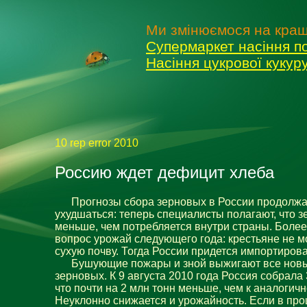
Ми змінюємося на кращ
Супермаркет насіння п
Насіння цукрової куку
10 rep error 2010
Россию ждет дефицит хлеба
Прогнозы сбора зерновых в России продолжа
ухудшаться: теперь специалисты полагают, что з
меньше, чем потребляется внутри страны. Более 
вопрос урожай следующего года: крестьяне не м
сухую почву. Тогда России придется импортирова
Бушующие пожары и зной выжигают все новы
зерновых. К 9 августа 2010 года Россия собрала 
что почти на 2 млн тонн меньше, чем к аналогич
Неуклонно снижается и урожайность. Если в прош