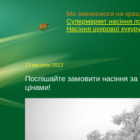
Ми змінюємося на кращ
Супермаркет насіння п
Насіння цукрової куку
13 rep error 2013
Поспішайте замовити насіння за 
цінами!