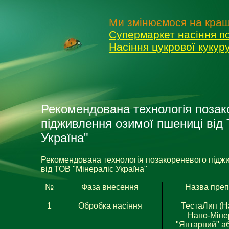
Ми змінюємося на кращ
Супермаркет насіння п
Насіння цукрової куку
Рекомендована технологія позак
підживлення озимої пшениці від
Україна"
Рекомендована технологія позакореневого підж
від ТОВ "Мінераліс Україна"
№
Фаза внесення
Назва преп
1
Обробка насіння
ТестаЛип (Н
Нано-Міне
"Янтарний" а