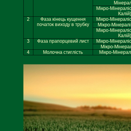
Мінерал
Мікро-Мінералі
Калій
2
Фаза кінець кущення
Мікро-Мінераліс
початок виходу в трубку
Мікро-Мінералі
Мікро-Мінералі
Калій
3
Фаза прапорцевий лист
Мікро-Мінераліс
Мікро-Мінерал
4
Молочна стиглість
Мікро-Мінералі