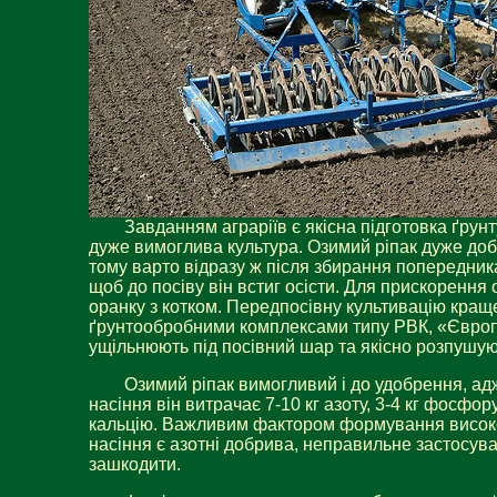
Завданням аграріїв є якісна підготовка ґрунту
дуже вимоглива культура. Озимий ріпак дуже доб
тому варто відразу ж після збирання попередника
щоб до посіву він встиг осісти. Для прискорення
оранку з котком. Передпосівну культивацію кращ
ґрунтообробними комплексами типу РВК, «Європа
ущільнюють під посівний шар та якісно розпушую
Озимий ріпак вимогливий і до удобрення, адж
насіння він витрачає 7-10 кг азоту, 3-4 кг фосфору,
кальцію. Важливим фактором формування висок
насіння є азотні добрива, неправильне застосув
зашкодити.