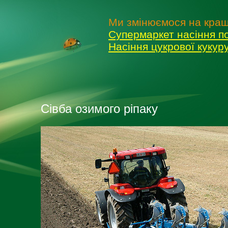
Ми змінюємося на кращ
Супермаркет насіння п
Насіння цукрової куку
Сівба озимого ріпаку