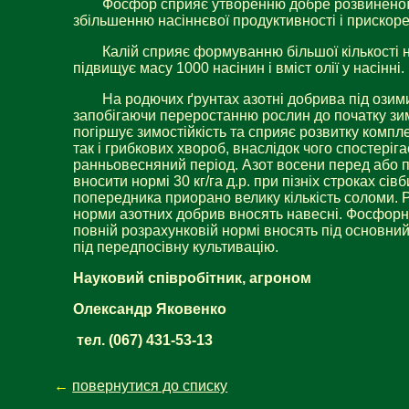
Фосфор сприяє утворенню добре розвиненої к
збільшенню насіннєвої продуктивності і прискор
Калій сприяє формуванню більшої кількості на
підвищує масу 1000 насінин і вміст олії у насінні.
На родючих ґрунтах азотні добрива під озимий
запобігаючи переростанню рослин до початку з
погіршує зимостійкість та сприяє розвитку компл
так і грибкових хвороб, внаслідок чого спостеріга
ранньовесняний період. Азот восени перед або пі
вносити нормі 30 кг/га д.р. при пізніх строках сів
попередника приорано велику кількість соломи. 
норми азотних добрив вносять навесні. Фосфорні 
повній розрахунковій нормі вносять під основний
під передпосівну культивацію.
Науковий співробітник, агроном
Олександр Яковенко
тел. (067) 431-53-13
←
повернутися до списку