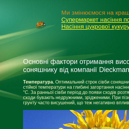
Ми змінюємося на кращ
Супермаркет насіння п
Насіння цукрової куку
Основні фактори отримання вис
соняшнику від компанії Dieckma
Температура.
Оптимальний строк сівби соняшни
стійкої температури на глибині загортання насінн
°
С. За ранньої сівби період до появи сходів розтя
сходи бувають недружними, зрідженими. При пізн
грунту часто висушений, що теж негативно вплив