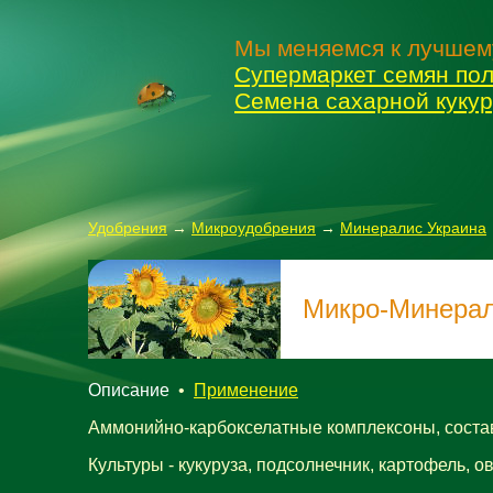
Мы меняемся к лучшем
Супермаркет семян пол
Семена сахарной куку
Удобрения
→
Микроудобрения
→
Минералис Украина
Микро-Минерал
Описание
•
Применение
Аммонийно-карбокселатные комплексоны, состав:
Культуры - кукуруза, подсолнечник, картофель, о